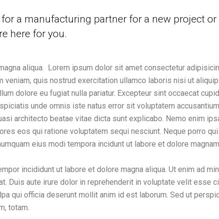
for a manufacturing partner for a new project or
re here for you.
magna aliqua. Lorem ipsum dolor sit amet consectetur adipisicin
m veniam, quis nostrud exercitation ullamco laboris nisi ut aliq
llum dolore eu fugiat nulla pariatur. Excepteur sint occaecat cupida
rspiciatis unde omnis iste natus error sit voluptatem accusanti
 quasi architecto beatae vitae dicta sunt explicabo. Nemo enim ip
lores eos qui ratione voluptatem sequi nesciunt. Neque porro qu
on numquam eius modi tempora incidunt ut labore et dolore magn
empor incididunt ut labore et dolore magna aliqua. Ut enim ad mi
 Duis aute irure dolor in reprehenderit in voluptate velit esse ci
lpa qui officia deserunt mollit anim id est laborum. Sed ut perspic
m, totam.