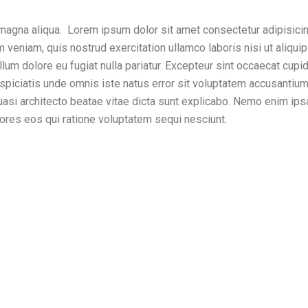
magna aliqua. Lorem ipsum dolor sit amet consectetur adipisicin
m veniam, quis nostrud exercitation ullamco laboris nisi ut aliq
llum dolore eu fugiat nulla pariatur. Excepteur sint occaecat cupida
rspiciatis unde omnis iste natus error sit voluptatem accusanti
 quasi architecto beatae vitae dicta sunt explicabo. Nemo enim ip
lores eos qui ratione voluptatem sequi nesciunt.